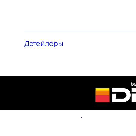
Подробности
procar@gmail.co
m
Детейлеры
PRO
АВТОМОБИЛЕЙ
.В МАЛЕНЬКИХ ДЕТАЛЯХ — БОЛЬШАЯ РАЗНИЦА.
Наша керами