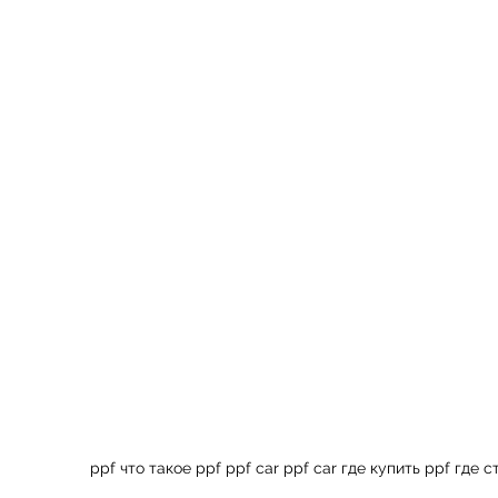
внеш
Для з
ppf что такое ppf ppf car ppf car где купить ppf гд