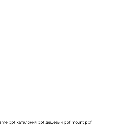
и резины.
мере 20%.
resme ppf каталония ppf дешевый ppf mount ppf