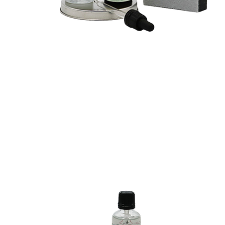
 евро
 евро