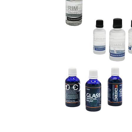
ЛЕСА (ОТ 350 €)
Й (100€/ГОД)
ИСТАЛЛЫ (ОТ 240 €)
 услуги по защите керамики включают в себя: внут