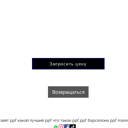
нюю очистку, обеззараживание и питание пластмасс 
Время обслуживания: 6-8 дней
Цены не включают НДС
аписи на прием требуется предоплата и оплата в раз
Запросить цену
Возвращаться
е ставят ppf какой лучший ppf что такое ppf ppf барселона ppf ma